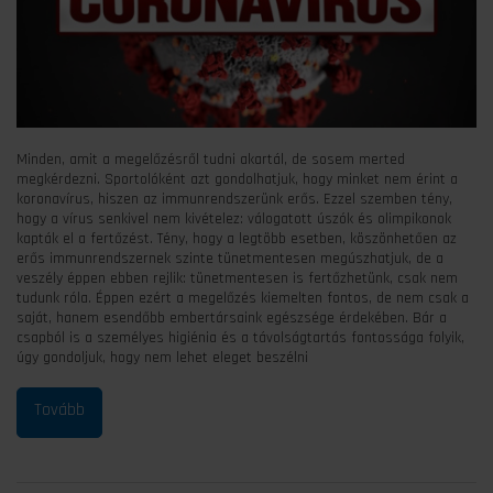
Minden, amit a megelőzésről tudni akartál, de sosem merted
megkérdezni. Sportolóként azt gondolhatjuk, hogy minket nem érint a
koronavírus, hiszen az immunrendszerünk erős. Ezzel szemben tény,
hogy a vírus senkivel nem kivételez: válogatott úszók és olimpikonok
kapták el a fertőzést. Tény, hogy a legtöbb esetben, köszönhetően az
erős immunrendszernek szinte tünetmentesen megúszhatjuk, de a
veszély éppen ebben rejlik: tünetmentesen is fertőzhetünk, csak nem
tudunk róla. Éppen ezért a megelőzés kiemelten fontos, de nem csak a
saját, hanem esendőbb embertársaink egészsége érdekében. Bár a
csapból is a személyes higiénia és a távolságtartás fontossága folyik,
úgy gondoljuk, hogy nem lehet eleget beszélni