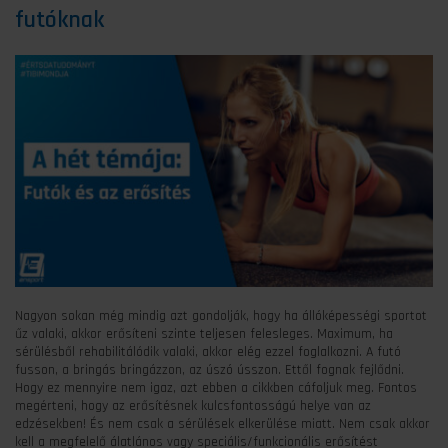
futóknak
Nagyon sokan még mindig azt gondolják, hogy ha állóképességi sportot
űz valaki, akkor erősíteni szinte teljesen felesleges. Maximum, ha
sérülésből rehabilitálódik valaki, akkor elég ezzel foglalkozni. A futó
fusson, a bringás bringázzon, az úszó ússzon. Ettől fognak fejlődni.
Hogy ez mennyire nem igaz, azt ebben a cikkben cáfoljuk meg. Fontos
megérteni, hogy az erősítésnek kulcsfontosságú helye van az
edzésekben! És nem csak a sérülések elkerülése miatt. Nem csak akkor
kell a megfelelő álatlános vagy speciális/funkcionális erősítést