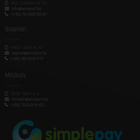
1162, Csömöri út 213.
info@ensport.hu
(+36) 70/905-55-07
Sopron
9400, Győri út 42.
sopron@ensport.hu
(+36) 30/420-17-71
Miskolc
3528, Takta u. 3.
miskolc@ensport.hu
(+36) 70/612-51-60