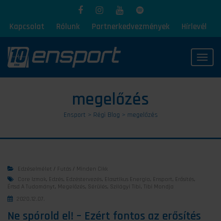
Kapcsolat
Rólunk
Partnerkedvezmények
Hírlevél
Toggl
megelőzés
Ensport
>
Régi Blog
>
megelőzés
Edzéselmélet
/
Futás
/
Minden Cikk
Core Izmok
,
Edzés
,
Edzéstervezés
,
Elasztikus Energia
,
Ensport
,
Erősítés
,
Értsd A Tudományt
,
Megelőzés
,
Sérülés
,
Szilágyi Tibi
,
Tibi Mondja
2020.12.07.
Ne spórold el! – Ezért fontos az erősítés