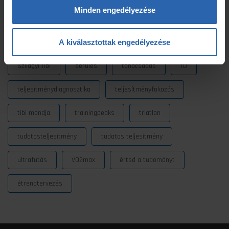
Minden engedélyezése
Prémium edzéstervezés
pulzus
pályateszt
A kiválasztottak engedélyezése
regeneráció
résztáv
sporttáplálkozás
Szilágyi Tibi
sérülés
tanácsadás
TD
teljesítménydiagnosztika
teljesítményfokozás
tibi mondja
trainingpeaks
triatlon
tudatosteljesítmény
tudatos teljesítmény
ultrafutás
VO2max
értsd a tudományt
étrendtervezés