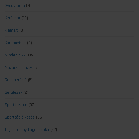
Gyógytorna
(7)
Kerékpár
(19)
Kiemelt
(8)
Koronavírus
(4)
Minden cikk
(139)
Mozgáselemzés
(7)
Regeneráció
(5)
Sérülések
(2)
Sportélettan
(37)
Sporttáplálkozás
(26)
Teljesítménydiagnosztika
(22)