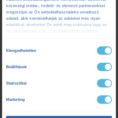
Ultrabalaton 2025: Csengő István sikeres egyéni teljesítése
2025.05.06.
közösségi média-, hirdető- és elemező partnereinkkel
megosztjuk az Ön weboldalhasználatra vonatkozó
adatait, akik kombinálhatják az adatokat más olyan
Címkék
adatokkal, amelyeket Ön adott meg számukra vagy az
Ön által használt más szolgáltatásokból gyűjtöttek.
Dezső Dana
dietetika
dietetikus
edzés
Hozzájárulás
Elengedhetetlen
kiválasztása
edzéselmélet
edzéstervezés
edzészóna
Beállítások
ensport
ENSPORT Prémium
erősítés
fokozó futás
futás
futásdinamika
Statisztikai
futóedzés
futótechnika
gazdaságosság
Marketing
gyógytorna
intervall
kerékpár
laktát
laktátmérés
MLSS
nutrium
Prémium