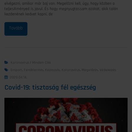
elvégezni, amikor már baj van. Megelőzni kell, úgy, hogy közben a
teljesítményed is javul. És hogy megnyugtassam azokat, akik talán
kezdenének kedvet kapni, de
Koronavírus
/
Minden Cikk
Ensport
,
Fertőtlenítés
,
Kézmosás
,
Koronavírus
,
Megelőzés
,
Védekezés
2020.04.14.
Covid-19: tisztaság fél egészség