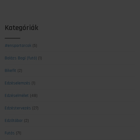
Kategóriák
#ensportarcok
(5)
Balázs Bogi (futó)
(1)
Bikefit
(2)
Edzéselemzés
(1)
Edzéselmélet
(48)
Edzéstervezés
(27)
Edzőtábor
(2)
Futás
(71)