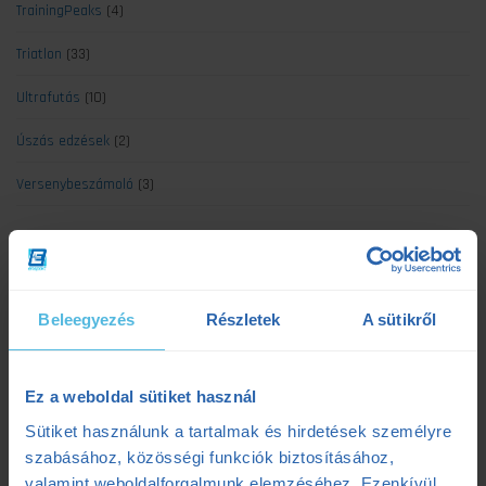
TrainingPeaks
(4)
Triatlon
(33)
Ultrafutás
(10)
Úszás edzések
(2)
Versenybeszámoló
(3)
Legújabb cikkek
Beleegyezés
Részletek
A sütikről
Kerékpáros laktátmérés: 3 dolog, amit a klasszikus mérések figyelmen
kívül hagynak
Ez a weboldal sütiket használ
2025.07.08.
Sütiket használunk a tartalmak és hirdetések személyre
Szenvedés vagy siker? Egy adat elárulja a maratonod kimenetelét
szabásához, közösségi funkciók biztosításához,
2025.07.07.
valamint weboldalforgalmunk elemzéséhez. Ezenkívül