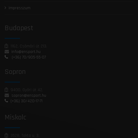
Impresszum
Budapest
1162, Csömöri út 213.
info@ensport.hu
(+36) 70/905-55-07
Sopron
9400, Győri út 42.
sopron@ensport.hu
(+36) 30/420-17-71
Miskolc
3528, Takta u. 3.