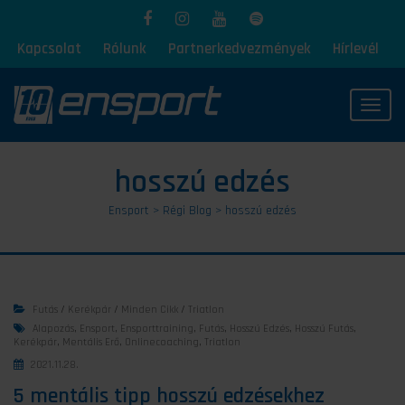
Kapcsolat
Rólunk
Partnerkedvezmények
Hírlevél
Toggl
hosszú edzés
Ensport
>
Régi Blog
>
hosszú edzés
Futás
/
Kerékpár
/
Minden Cikk
/
Triatlon
Alapozás
,
Ensport
,
Ensporttraining
,
Futás
,
Hosszú Edzés
,
Hosszú Futás
,
Kerékpár
,
Mentális Erő
,
Onlinecoaching
,
Triatlon
2021.11.28.
5 mentális tipp hosszú edzésekhez