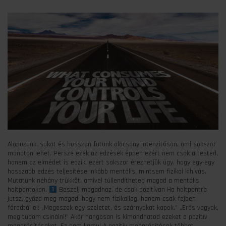
Alapozunk, sokat és hosszan futunk alacsony intenzitáson, ami sokszor
monoton lehet. Persze ezek az edzések éppen ezért nem csak a tested,
hanem az elmédet is edzik, ezért sokszor érezhetjük úgy, hogy egy-egy
hosszabb edzés teljesítése inkább mentális, mintsem fizikai kihívás.
Mutatunk néhány trükköt, amivel túllendítheted magad a mentális
holtpontokon.
Beszélj magadhoz, de csak pozitívan Ha holtpontra
jutsz, győzd meg magad, hogy nem fizikailag, hanem csak fejben
fáradtál el: „Megeszek egy szeletet, és szárnyakat kapok.” „Erős vagyok,
meg tudom csinálni!” Akár hangosan is kimondhatod ezeket a pozitív