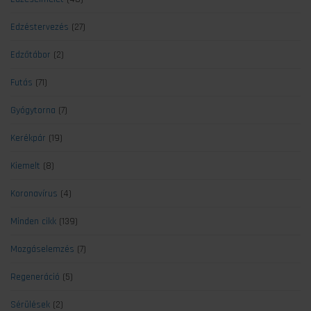
Edzéstervezés
(27)
Edzőtábor
(2)
Futás
(71)
Gyógytorna
(7)
Kerékpár
(19)
Kiemelt
(8)
Koronavírus
(4)
Minden cikk
(139)
Mozgáselemzés
(7)
Regeneráció
(5)
Sérülések
(2)