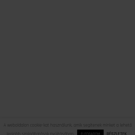
A weboldalon cookie-kat használunk, amik segítenek minket a lehető
legjobb szolgáltatások nyújtásában.
RÉSZLETEK
ELFOGADOM