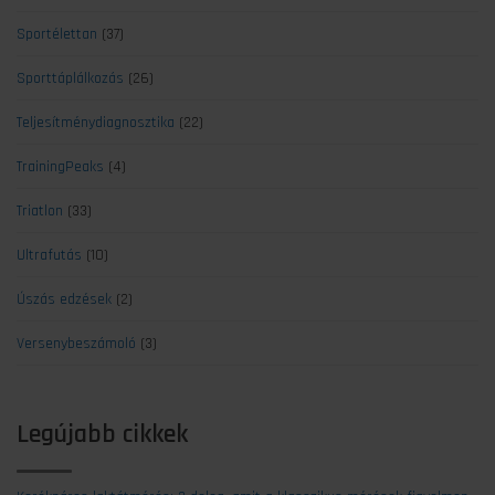
Sportélettan
(37)
Sporttáplálkozás
(26)
Teljesítménydiagnosztika
(22)
TrainingPeaks
(4)
Triatlon
(33)
Ultrafutás
(10)
Úszás edzések
(2)
Versenybeszámoló
(3)
Legújabb cikkek