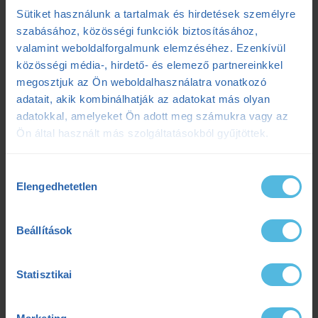
Sütiket használunk a tartalmak és hirdetések személyre
futóedzés
futótechnika
gazdaságosság
szabásához, közösségi funkciók biztosításához,
valamint weboldalforgalmunk elemzéséhez. Ezenkívül
gyógytorna
intervall
kerékpár
laktát
közösségi média-, hirdető- és elemező partnereinkkel
megosztjuk az Ön weboldalhasználatra vonatkozó
laktátmérés
MLSS
nutrium
Prémium
adatait, akik kombinálhatják az adatokat más olyan
adatokkal, amelyeket Ön adott meg számukra vagy az
Prémium edzéstervezés
pulzus
pályateszt
Ön által használt más szolgáltatásokból gyűjtöttek.
regeneráció
résztáv
sporttáplálkozás
Hozzájárulás
Elengedhetetlen
kiválasztása
Szilágyi Tibi
sérülés
tanácsadás
TD
teljesítménydiagnosztika
teljesítményfokozás
Beállítások
tibi mondja
trainingpeaks
triatlon
Statisztikai
tudatosteljesítmény
tudatos teljesítmény