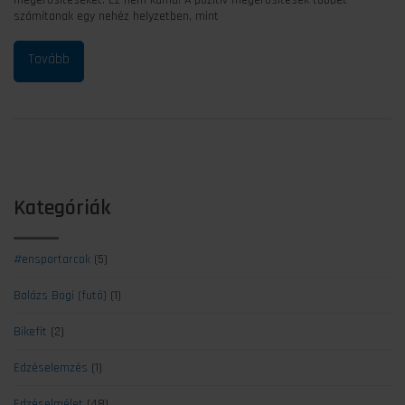
megerősítéseket. Ez nem kamu! A pozitív megerősítések többet
számítanak egy nehéz helyzetben, mint
Kategóriák
#ensportarcok
(5)
Balázs Bogi (futó)
(1)
Bikefit
(2)
Edzéselemzés
(1)
Edzéselmélet
(48)