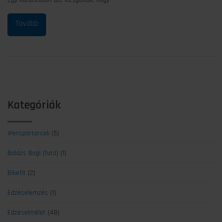
Egy kutatásban azt vizsgálták, hogy
Kategóriák
#ensportarcok
(5)
Balázs Bogi (futó)
(1)
Bikefit
(2)
Edzéselemzés
(1)
Edzéselmélet
(48)