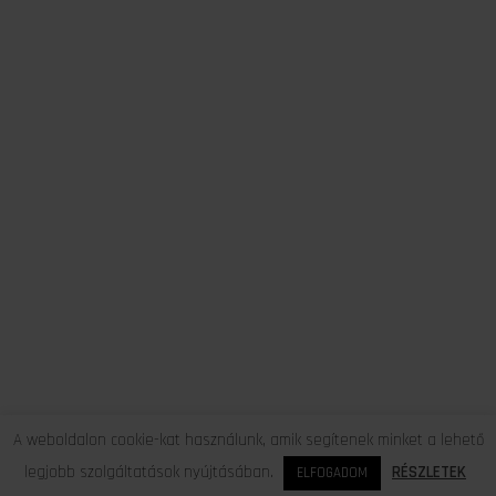
A weboldalon cookie-kat használunk, amik segítenek minket a lehető
legjobb szolgáltatások nyújtásában.
RÉSZLETEK
ELFOGADOM