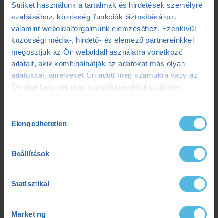
Sütiket használunk a tartalmak és hirdetések személyre
futóedzés
futótechnika
gazdaságosság
szabásához, közösségi funkciók biztosításához,
valamint weboldalforgalmunk elemzéséhez. Ezenkívül
gyógytorna
intervall
kerékpár
laktát
közösségi média-, hirdető- és elemező partnereinkkel
megosztjuk az Ön weboldalhasználatra vonatkozó
laktátmérés
MLSS
nutrium
Prémium
adatait, akik kombinálhatják az adatokat más olyan
adatokkal, amelyeket Ön adott meg számukra vagy az
Prémium edzéstervezés
pulzus
pályateszt
Ön által használt más szolgáltatásokból gyűjtöttek.
regeneráció
résztáv
sporttáplálkozás
Hozzájárulás
Szilágyi Tibi
sérülés
tanácsadás
TD
Elengedhetetlen
kiválasztása
teljesítménydiagnosztika
teljesítményfokozás
Beállítások
tibi mondja
trainingpeaks
triatlon
Statisztikai
tudatosteljesítmény
tudatos teljesítmény
ultrafutás
VO2max
értsd a tudományt
Marketing