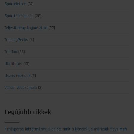
Sportélettan
(37)
Sporttáplálkozás
(26)
Teljesítménydiagnosztika
(22)
TrainingPeaks
(4)
Triatlon
(33)
Ultrafutás
(10)
Úszás edzések
(2)
Versenybeszámoló
(3)
Legújabb cikkek
Kerékpáros laktátmérés: 3 dolog, amit a klasszikus mérések figyelmen