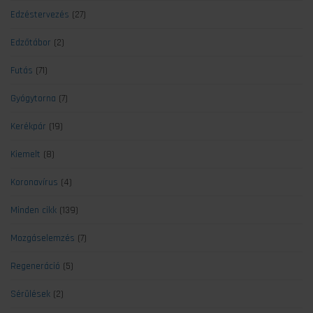
Edzéstervezés
(27)
Edzőtábor
(2)
Futás
(71)
Gyógytorna
(7)
Kerékpár
(19)
Kiemelt
(8)
Koronavírus
(4)
Minden cikk
(139)
Mozgáselemzés
(7)
Regeneráció
(5)
Sérülések
(2)