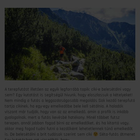
A terepfutást illetően az egyik legforróbb topik: ciki-e belesétálni vagy
sem? Egy kutatást is segítségül hívunk, hogy eloszlassuk a kételyeket!
Nem mindig a futás a leggazdaságosabb megoldás Sok kezdő terepfutó
tartja cikinek, ha egy-egy emelkedőbe bele kell sétálnia. A haladók
viszont már tudják, hogy van az az emelkedő, amin a profik is inkább
gyalogolnak, mert a futás kevésbé hatékony. Minél többet futsz
terepen, annál jobban fogod bírni az emelkedőket, és ha kitartó vagy,
akkor meg fogod tudni futni a kezdőként lehetetlennek tűnő emelkedőt
is. De belesétálni a brit tudósok szerint sem ciki
Séta-futás átmenet