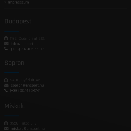
Impresszum
Budapest
1162, Csömöri út 213.
info@ensport.hu
(+36) 70/905-55-07
Sopron
9400, Győri út 42.
sopron@ensport.hu
(+36) 30/420-17-71
Miskolc
3528, Takta u. 3.
miskolc@ensport.hu