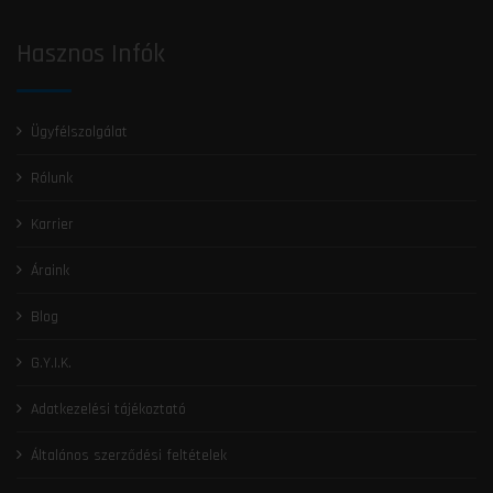
Hasznos Infók
Ügyfélszolgálat
Rólunk
Karrier
Áraink
Blog
G.Y.I.K.
Adatkezelési tájékoztató
Általános szerződési feltételek