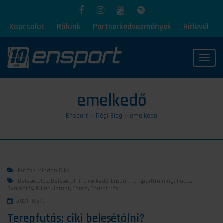
Kapcsolat
Rólunk
Partnerkedvezmények
Hírlevél
Toggl
emelkedő
Ensport
>
Régi Blog
>
emelkedő
Futás
/
Minden Cikk
Belesétálás
,
Belesétálni
,
Emelkedő
,
Ensport
,
Ensporttraining
,
Futás
,
Gyaloglás
,
Kilian Jornet
,
Terep
,
Terepfutás
2021.10.24.
Terepfutás: ciki belesétálni?