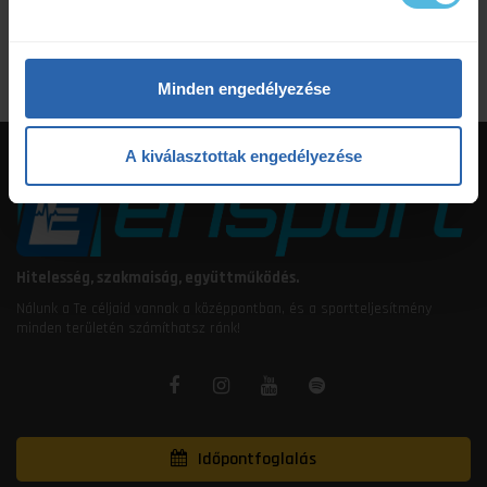
étrendtervezés
Minden engedélyezése
A kiválasztottak engedélyezése
Hitelesség, szakmaiság, együttműködés.
Nálunk a Te céljaid vannak a középpontban, és a sportteljesítmény
minden területén számíthatsz ránk!
Időpontfoglalás