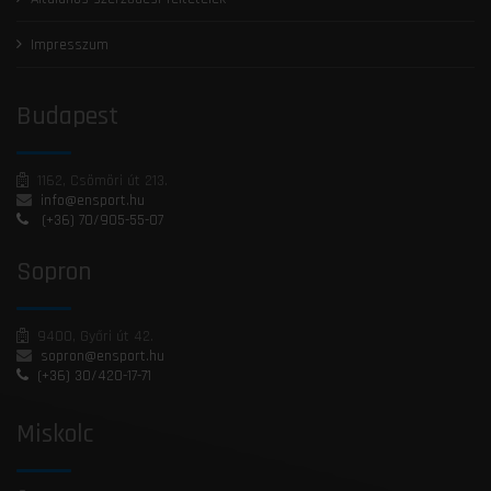
Impresszum
Budapest
1162, Csömöri út 213.
info@ensport.hu
(+36) 70/905-55-07
Sopron
9400, Győri út 42.
sopron@ensport.hu
(+36) 30/420-17-71
Miskolc