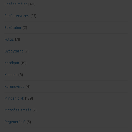
Edzéselmélet
(48)
Edzéstervezés
(27)
Edzőtábor
(2)
Futás
(71)
Gyógytorna
(7)
Kerékpár
(19)
Kiemelt
(8)
Koronavírus
(4)
Minden cikk
(139)
Mozgáselemzés
(7)
Regeneráció
(5)