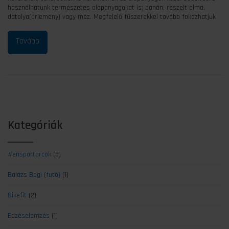
használhatunk természetes alapanyagokat is: banán, reszelt alma,
datolya(őrlemény) vagy méz. Megfelelő fűszerekkel tovább fokozhatjuk
Kategóriák
#ensportarcok
(5)
Balázs Bogi (futó)
(1)
Bikefit
(2)
Edzéselemzés
(1)