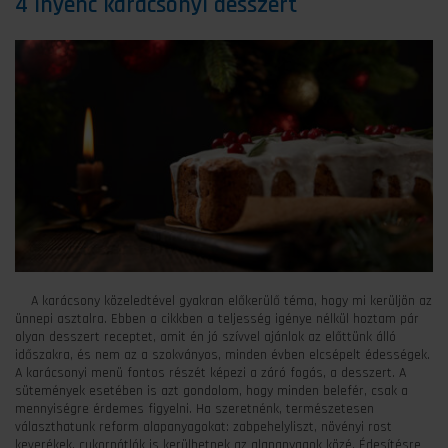
4 ínyenc karácsonyi desszert
A karácsony közeledtével gyakran előkerülő téma, hogy mi kerüljön az
ünnepi asztalra. Ebben a cikkben a teljesség igénye nélkül hoztam pár
olyan desszert receptet, amit én jó szívvel ajánlok az előttünk álló
időszakra, és nem az a szokványos, minden évben elcsépelt édességek.
A karácsonyi menü fontos részét képezi a záró fogás, a desszert. A
sütemények esetében is azt gondolom, hogy minden belefér, csak a
mennyiségre érdemes figyelni. Ha szeretnénk, természetesen
választhatunk reform alapanyagokat: zabpehelyliszt, növényi rost
keverékek, cukorpótlók is kerülhetnek az alapanyagok közé. Édesítésre