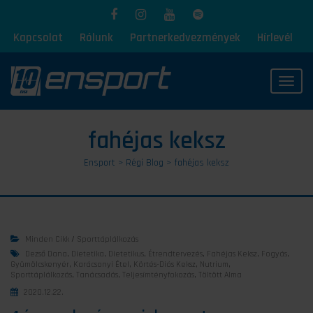
Kapcsolat
Rólunk
Partnerkedvezmények
Hírlevél
Toggl
fahéjas keksz
Ensport
>
Régi Blog
>
fahéjas keksz
Minden Cikk
/
Sporttáplálkozás
Dezső Dana
,
Dietetika
,
Dietetikus
,
Étrendtervezés
,
Fahéjas Keksz
,
Fogyás
,
Gyümölcskenyér
,
Karácsonyi Étel
,
Körtés-Diós Keksz
,
Nutrium
,
Sporttáplálkozás
,
Tanácsadás
,
Teljesímtényfokozás
,
Töltött Alma
2020.12.22.