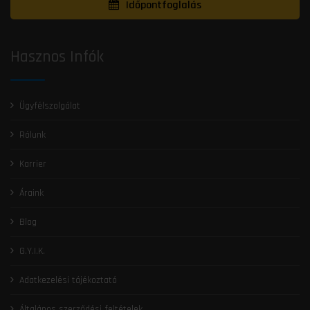
Időpontfoglalás
Hasznos Infók
Ügyfélszolgálat
Rólunk
Karrier
Áraink
Blog
G.Y.I.K.
Adatkezelési tájékoztató
Általános szerződési feltételek