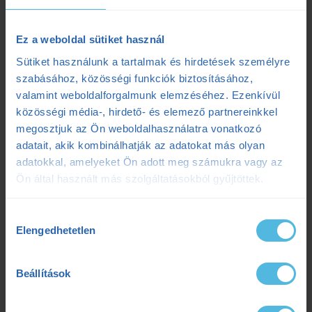
Kerékpáros laktátmérés: 3 dolog, amit a klasszikus mérések figyelmen
kívül hagynak
Ez a weboldal sütiket használ
2025.07.08.
Sütiket használunk a tartalmak és hirdetések személyre
Szenvedés vagy siker? Egy adat elárulja a maratonod kimenetelét
szabásához, közösségi funkciók biztosításához,
valamint weboldalforgalmunk elemzéséhez. Ezenkívül
2025.07.07.
közösségi média-, hirdető- és elemező partnereinkkel
Ultrabalaton 2025: Csengő István sikeres egyéni teljesítése
2025.05.06.
megosztjuk az Ön weboldalhasználatra vonatkozó
adatait, akik kombinálhatják az adatokat más olyan
adatokkal, amelyeket Ön adott meg számukra vagy az
Címkék
Ön által használt más szolgáltatásokból gyűjtöttek.
Hozzájárulás
Dezső Dana
dietetika
dietetikus
edzés
Elengedhetetlen
kiválasztása
edzéselmélet
edzéstervezés
edzészóna
Beállítások
ensport
ENSPORT Prémium
erősítés