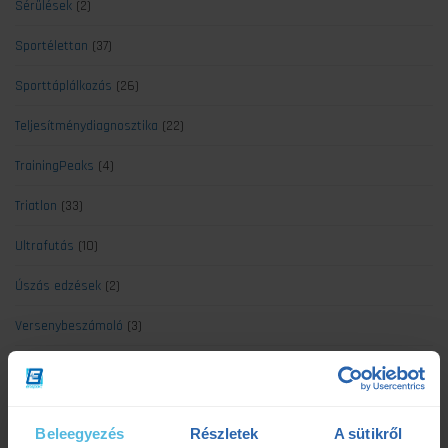
Sérülések
(2)
Sportélettan
(37)
Sporttáplálkozás
(26)
Teljesítménydiagnosztika
(22)
TrainingPeaks
(4)
Triatlon
(33)
Ultrafutás
(10)
Úszás edzések
(2)
Versenybeszámoló
(3)
Legújabb cikkek
Beleegyezés
Részletek
A sütikről