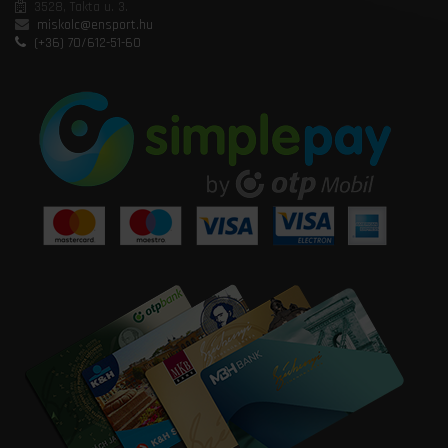
3528, Takta u. 3.
miskolc@ensport.hu
(+36) 70/612-51-60