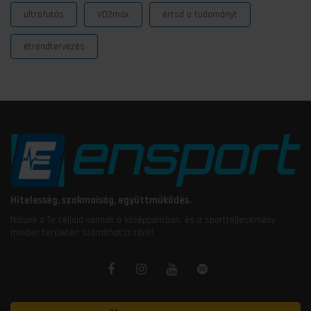
ultrafutás
VO2max
értsd a tudományt
étrendtervezés
Hitelesség, szakmaiság, együttműködés.
Nálunk a Te céljaid vannak a középpontban, és a sportteljesítmény
minden területén számíthatsz ránk!