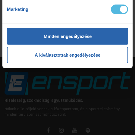
tudatosteljesítmény
tudatos teljesítmény
Marketing
ultrafutás
VO2max
értsd a tudományt
étrendtervezés
Minden engedélyezése
A kiválasztottak engedélyezése
Hitelesség, szakmaiság, együttműködés.
Nálunk a Te céljaid vannak a középpontban, és a sportteljesítmény
minden területén számíthatsz ránk!