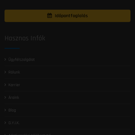
Időpontfoglalás
Hasznos Infók
Ügyfélszolgálat
Rólunk
Karrier
Áraink
Blog
G.Y.I.K.