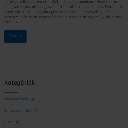
feltétlen kell csak ilyen ételekből felépíteni a menüsort. Hagyjunk teret
a hagyományos, akár nagyszüleinktől örökölt recepteknek is. Fontos azt
szem előtt tartani, hogyha egész évben becsületesen elvégeztük az
edzéstmunkát és az étkezésünkben is megvolt az egyensúly, akkor ezt
nem 3-4
Kategóriák
#ensportarcok
(5)
Balázs Bogi (futó)
(1)
Bikefit
(2)