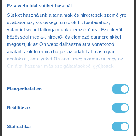
ensport
ENSPORT Prémium
erősítés
Ez a weboldal sütiket használ
Sütiket használunk a tartalmak és hirdetések személyre
fokozó futás
futás
futásdinamika
szabásához, közösségi funkciók biztosításához,
valamint weboldalforgalmunk elemzéséhez. Ezenkívül
futóedzés
futótechnika
gazdaságosság
közösségi média-, hirdető- és elemező partnereinkkel
megosztjuk az Ön weboldalhasználatra vonatkozó
gyógytorna
intervall
kerékpár
laktát
adatait, akik kombinálhatják az adatokat más olyan
laktátmérés
MLSS
nutrium
Prémium
adatokkal, amelyeket Ön adott meg számukra vagy az
Ön által használt más szolgáltatásokból gyűjtöttek.
Prémium edzéstervezés
pulzus
pályateszt
Hozzájárulás
regeneráció
résztáv
sporttáplálkozás
Elengedhetetlen
kiválasztása
Szilágyi Tibi
sérülés
tanácsadás
TD
Beállítások
teljesítménydiagnosztika
teljesítményfokozás
Statisztikai
tibi mondja
trainingpeaks
triatlon