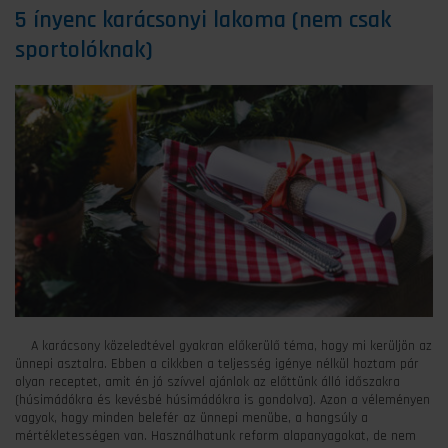
5 ínyenc karácsonyi lakoma (nem csak
sportolóknak)
A karácsony közeledtével gyakran előkerülő téma, hogy mi kerüljön az
ünnepi asztalra. Ebben a cikkben a teljesség igénye nélkül hoztam pár
olyan receptet, amit én jó szívvel ajánlok az előttünk álló időszakra
(húsimádókra és kevésbé húsimádókra is gondolva). Azon a véleményen
vagyok, hogy minden belefér az ünnepi menübe, a hangsúly a
mértékletességen van. Használhatunk reform alapanyagokat, de nem