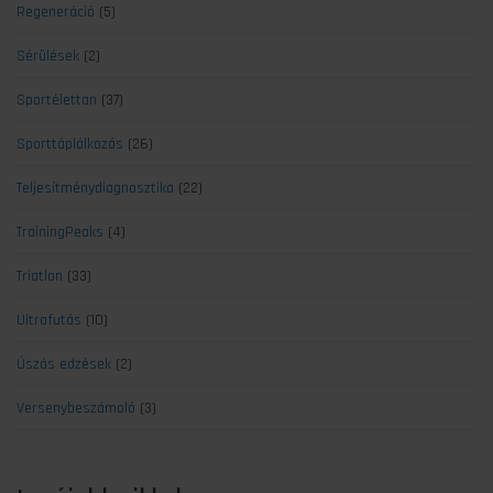
Regeneráció
(5)
Sérülések
(2)
Sportélettan
(37)
Sporttáplálkozás
(26)
Teljesítménydiagnosztika
(22)
TrainingPeaks
(4)
Triatlon
(33)
Ultrafutás
(10)
Úszás edzések
(2)
Versenybeszámoló
(3)