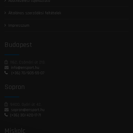
Adatkezelési tájékoztató
Általános szerződési feltételek
Impresszum
Budapest
1162, Csömöri út 213.
info@ensport.hu
(+36) 70/905-55-07
Sopron
9400, Győri út 42.
sopron@ensport.hu
(+36) 30/420-17-71
Miskolc