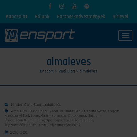
Kapcsolat
Rólunk
Partnerkedvezmények
Hírlevél
Toggl
almaleves
Ensport
>
Régi Blog
>
almaleves
Minden Cikk
/
Sporttáplálkozás
Almaleves
,
Dezső Dana
,
Dietetika
,
Dietetikus
,
Étrendtervezés
,
Fogyás
,
Karácsonyi Étel
,
Lencsefasírt
,
Narancsos Kacsacomb
,
Nutrium
,
Sárgarépás Krumplipüré
,
Sporttáplálkozás
,
Tanácsadás
,
Tejszínes Zöldborsós Lazac
,
Teljesímtényfokozás
2020.12.20.