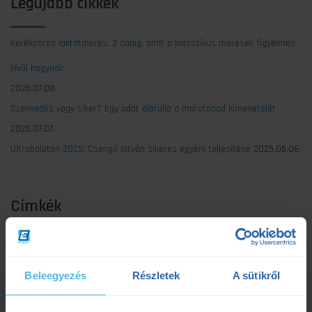
Legújabb cikkek
Kerékpáros laktátmérés: 3 dolog, amit a klasszikus mérések figyelmen
kívül hagynak
2025.07.08.
Szenvedés vagy siker? Egy adat elárulja a maratonod kimenetelét
2025.07.07.
Ultrabalaton 2025: Csengő István sikeres egyéni teljesítése
2025.05.06.
Címkék
Dezső Dana
dietetika
dietetikus
edzés
Beleegyezés
Részletek
A sütikről
edzéselmélet
edzéstervezés
edzészóna