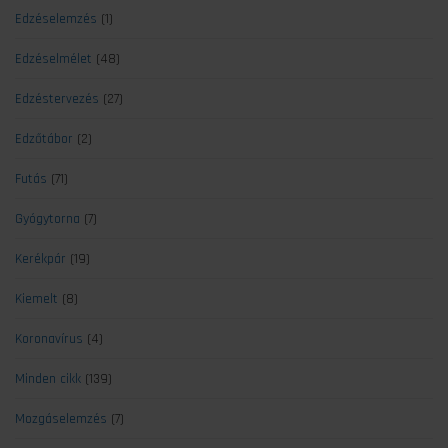
Edzéselemzés
(1)
Edzéselmélet
(48)
Edzéstervezés
(27)
Edzőtábor
(2)
Futás
(71)
Gyógytorna
(7)
Kerékpár
(19)
Kiemelt
(8)
Koronavírus
(4)
Minden cikk
(139)
Mozgáselemzés
(7)