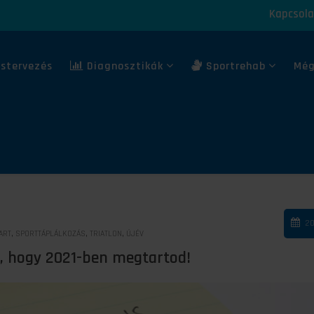
Kapcsola
stervezés
Diagnosztikák
Sportrehab
Még
20
,
,
,
ART
SPORTTÁPLÁLKOZÁS
TRIATLON
ÚJÉV
, hogy 2021-ben megtartod!