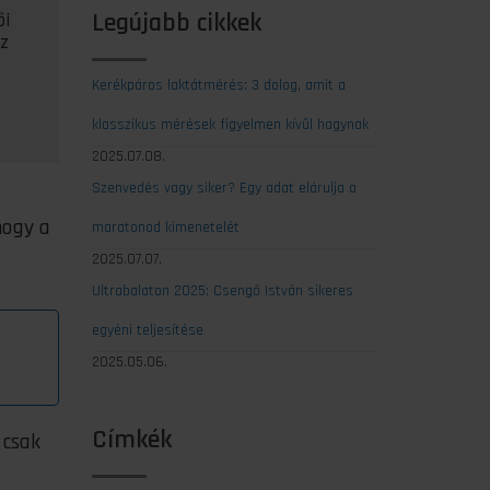
Legújabb cikkek
ői
sz
Kerékpáros laktátmérés: 3 dolog, amit a
klasszikus mérések figyelmen kívül hagynak
2025.07.08.
Szenvedés vagy siker? Egy adat elárulja a
hogy a
maratonod kimenetelét
a
2025.07.07.
Ultrabalaton 2025: Csengő István sikeres
egyéni teljesítése
2025.05.06.
Címkék
 csak