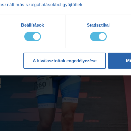
sznált más szolgáltatásokból gyűjtöttek.
Beállítások
Statisztikai
A kiválasztottak engedélyezése
Mi