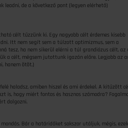
leadni, de a következő pont (legyen elérhető)
tható célt tűzzünk ki. Egy nagyobb célt érdemes kisebb
ladni. Itt nem segít sem a túlzott optimizmus, sem a
á tesz, ha nem sikerül elérni a túl grandiózus célt, az
rtük a célt, mégsem jutottunk igazán előre. Legjobb az 
i, hanem ötöt.)
 felé haladsz, amiben hiszel és ami érdekel. A kitűzött cé
azt is, hogy miért fontos és hasznos számodra? Fogalm
ért dolgozni.
a mondás. Bár a határidőket sokszor utáljuk, mégis, eze