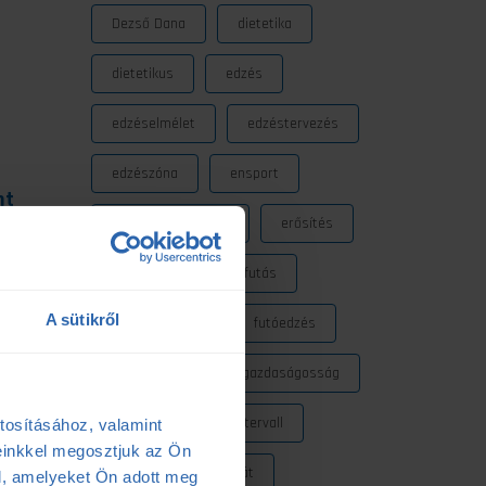
Dezső Dana
dietetika
dietetikus
edzés
edzéselmélet
edzéstervezés
edzészóna
ensport
nt
mazás
ENSPORT Prémium
erősítés
fokozó futás
futás
A sütikről
futásdinamika
futóedzés
futótechnika
gazdaságosság
gyógytorna
intervall
tosításához, valamint
einkkel megosztjuk az Ön
kerékpár
laktát
l, amelyeket Ön adott meg