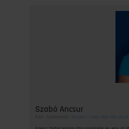
Szabó Ancsur
futó-, triatlonedző
-
Ensport
|
még több infó rólunk
Egész fiatal korom óta sportolok és egy jó i