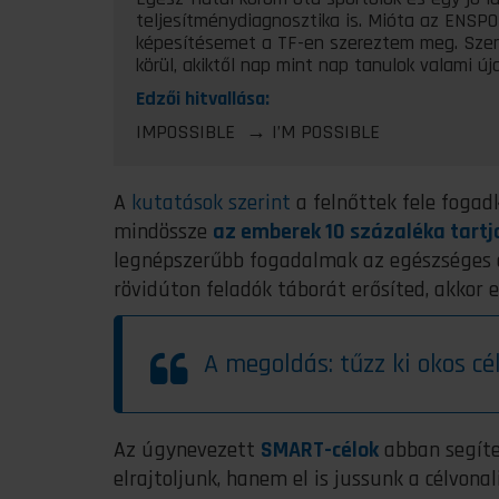
teljesítménydiagnosztika is. Mióta az ENSP
képesítésemet a TF-en szereztem meg. Szer
körül, akiktől nap mint nap tanulok valami úja
Edzői hitvallása:
IMPOSSIBLE → I’M POSSIBLE
A
kutatások szerint
a felnőttek fele fogad
mindössze
az emberek 10 százaléka tart
legnépszerűbb fogadalmak az egészséges é
rövidúton feladók táborát erősíted, akkor e
A megoldás: tűzz ki okos cé
Az úgynevezett
SMART-célok
abban segíte
elrajtoljunk, hanem el is jussunk a célvona