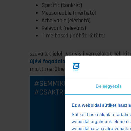
Specific (konkrét)
Measureable (mérhető)
Acheivable (elérhető)
Relevant (releváns)
Time based (időhöz kötött)
szavakat jelöli, vagyis ilyen célokat kell ki
újévi fogadalom, nem lesz célravezető
, 
miatt merülnek a feledés homályába.
Beleegyezés
Ez a weboldal sütiket haszn
Sütiket használunk a tartal
weboldalforgalmunk elemzésé
weboldalhasználatra vonatko