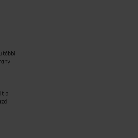
 utóbbi
arany
lt a
azd
k