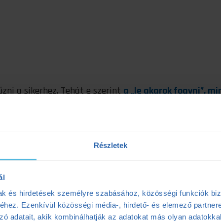
tűzni a sikerhez. Tehát e szerint
a „le akarok fogyni”, mi
és valószínűleg a nagy elhatározások a hibás megfogal
Részletek
ál
mak és hirdetések személyre szabásához, közösségi funkciók biz
hez. Ezenkívül közösségi média-, hirdető- és elemező partner
zó adatait, akik kombinálhatják az adatokat más olyan adatokka