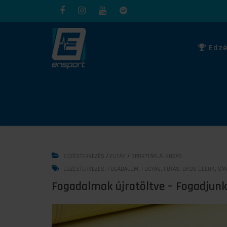
Edzé
/
/
EDZÉSTERVEZÉS
FUTÁS
SPORTTÁPLÁLKOZÁS
,
,
,
,
,
EDZÉSTERVEZÉS
FOGADALOM
FOGYÁS
FUTÁS
OKOS CÉLOK
SM
Fogadalmak újratöltve – Fogadjunk