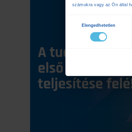
számukra vagy az Ön által ha
Hozzájárulás
Elengedhetetlen
kiválasztása