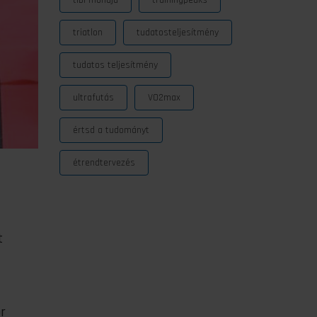
tibi mondja
trainingpeaks
triatlon
tudatosteljesítmény
tudatos teljesítmény
ultrafutás
VO2max
értsd a tudományt
étrendtervezés
t
r