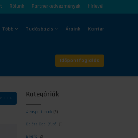
t
Rólunk
Partnerkedvezmények
Hírlevél
 Több
Tudásbázis
Áraink
Karrier
Időpontfoglalás
Kategóriák
21.01.02.
#ensportarcok
(5)
Balázs Bogi (futó)
(1)
Bikefit
(2)