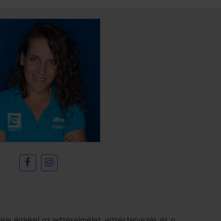
deje érdekel az edzéselmélet, edzéstervezés és a