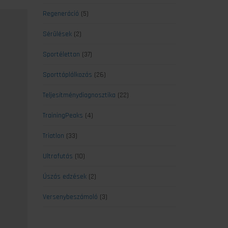
Regeneráció
(5)
Sérülések
(2)
Sportélettan
(37)
Sporttáplálkozás
(26)
Teljesítménydiagnosztika
(22)
TrainingPeaks
(4)
Triatlon
(33)
Ultrafutás
(10)
Úszás edzések
(2)
Versenybeszámoló
(3)