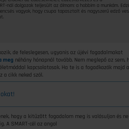
ORT-nál dolgozok teljesült az álmom: a hobbim a munkám. Edz
encsés vagyok, hogy csupa tapasztalt és nagyszerű edző ve
t.
kozik, de feleslegesen, ugyanis az újévi fogadalmakat
ja meg
néhány hónapnál tovább. Nem meglepő az sem, 
letmóddal kapcsolatosak. Ha te is a fogadkozók majd 
z a cikk neked szól.
lokat!
nek, hogy a kitűzött fogadalom meg is valósuljon és ne
lig. A SMART-cél az angol