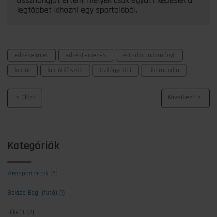
összhangját értem, melyek csak együtt képesek a
legtöbbet kihozni egy sportolóból.
edzéselmlet
edzéstervezés
értsd a tudományt
laktát
laktátküszöb
Szilágyi Tibi
tibi mondja
Kategóriák
#ensportarcok
(5)
Balázs Bogi (futó)
(1)
Bikefit
(2)