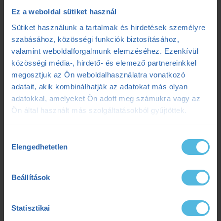
Regeneráció
(5)
Ez a weboldal sütiket használ
Sütiket használunk a tartalmak és hirdetések személyre
Sérülések
(2)
szabásához, közösségi funkciók biztosításához,
Sportélettan
(37)
valamint weboldalforgalmunk elemzéséhez. Ezenkívül
közösségi média-, hirdető- és elemező partnereinkkel
Sporttáplálkozás
(26)
megosztjuk az Ön weboldalhasználatra vonatkozó
adatait, akik kombinálhatják az adatokat más olyan
Teljesítménydiagnosztika
(22)
adatokkal, amelyeket Ön adott meg számukra vagy az
TrainingPeaks
(4)
Ön által használt más szolgáltatásokból gyűjtöttek.
Triatlon
(33)
Hozzájárulás
Elengedhetetlen
kiválasztása
Ultrafutás
(10)
Úszás edzések
(2)
Beállítások
Versenybeszámoló
(3)
Statisztikai