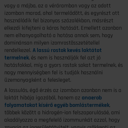
vagy a májba, az a véráramban vagy az adott
izomban marad, ahol termelődött, és egyrészt ott
használódik fel bizonyos százalékban, másrészt
elkezdi kifejteni a káros hatását. Emellett azonban
nem elhanyagolható a hatása annak sem, hogy
dominánsan milyen izomrostösszetétellel
rendelkezel.
A lassú rostok kevés laktátot
termelnek
, és nem is használják fel azt jó
hatásfokkal, míg a gyors rostok sokat termelnek, és
nagy mennyiségben fel is tudják használni
üzemanyagként a felesleget.
A lassulás, égő érzés az izomban azonban nem is a
laktát hibája igazából, hanem az
anaerob
folyamatokat kísérő egyéb bomlástermékek
,
többek között a hidrogén-ion felszaporulásáé, ami
akadályozza a megfelelő izommunkát azzal, hogy
zavarja az ingerületátvitelt, vagyis csökkenti az