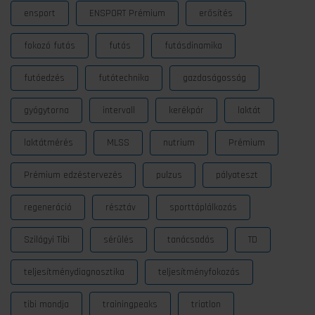
ensport
ENSPORT Prémium
erősítés
fokozó futás
futás
futásdinamika
futóedzés
futótechnika
gazdaságosság
gyógytorna
intervall
kerékpár
laktát
laktátmérés
MLSS
nutrium
Prémium
Prémium edzéstervezés
pulzus
pályateszt
regeneráció
résztáv
sporttáplálkozás
Szilágyi Tibi
sérülés
tanácsadás
TD
teljesítménydiagnosztika
teljesítményfokozás
tibi mondja
trainingpeaks
triatlon