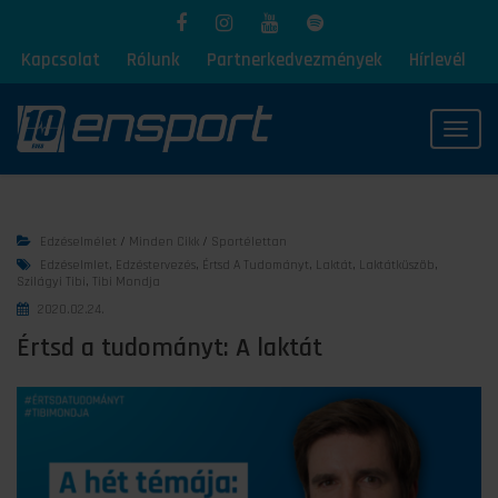
Kapcsolat
Rólunk
Partnerkedvezmények
Hírlevél
Toggl
Edzéselmélet
/
Minden Cikk
/
Sportélettan
Edzéselmlet
,
Edzéstervezés
,
Értsd A Tudományt
,
Laktát
,
Laktátküszöb
,
Szilágyi Tibi
,
Tibi Mondja
2020.02.24.
Értsd a tudományt: A laktát