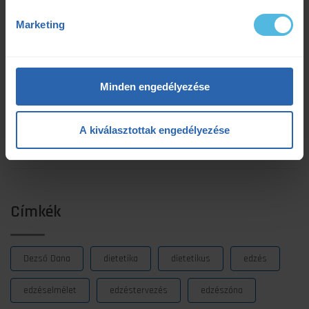
Legújabb cikkek
Marketing
Kerékpáros laktátmérés: 3 dolog, amit a klasszikus mérések figyelmen
kívül hagynak
Minden engedélyezése
2025.07.08.
Szenvedés vagy siker? Egy adat elárulja a maratonod kimenetelét
A kiválasztottak engedélyezése
2025.07.07.
Ultrabalaton 2025: Csengő István sikeres egyéni teljesítése
2025.05.06.
Címkék
Dezső Dana
dietetika
dietetikus
edzés
edzéselmélet
edzéstervezés
edzészóna