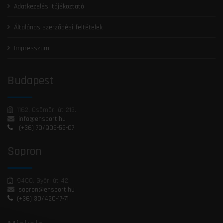
Adatkezelési tájékoztató
Általános szerződési feltételek
Impresszum
Budapest
1162, Csömöri út 213.
info@ensport.hu
(+36) 70/905-55-07
Sopron
9400, Győri út 42.
sopron@ensport.hu
(+36) 30/420-17-71