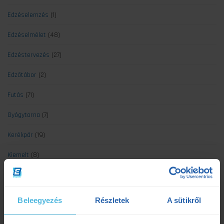
Edzéselemzés
(1)
Edzéselmélet
(48)
Edzéstervezés
(27)
Edzőtábor
(2)
Futás
(71)
Gyógytorna
(7)
Kerékpár
(19)
Kiemelt
(8)
Koronavírus
(4)
Minden cikk
(139)
Beleegyezés
Részletek
A sütikről
Mozgáselemzés
(7)