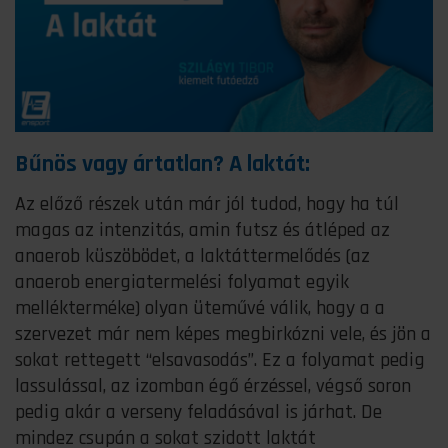
Bűnös vagy ártatlan? A laktát:
Az előző részek után már jól tudod, hogy ha túl
magas az intenzitás, amin futsz és átléped az
anaerob küszöbödet, a laktáttermelődés (az
anaerob energiatermelési folyamat egyik
mellékterméke) olyan üteművé válik, hogy a a
szervezet már nem képes megbirkózni vele, és jön a
sokat rettegett “elsavasodás”. Ez a folyamat pedig
lassulással, az izomban égő érzéssel, végső soron
pedig akár a verseny feladásával is járhat. De
mindez csupán a sokat szidott laktát