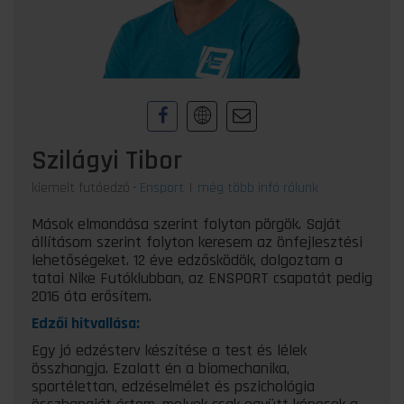
Szilágyi Tibor
kiemelt futóedző
-
Ensport
|
még több infó rólunk
Mások elmondása szerint folyton pörgök. Saját
állításom szerint folyton keresem az önfejlesztési
lehetőségeket. 12 éve edzősködök, dolgoztam a
tatai Nike Futóklubban, az ENSPORT csapatát pedig
2016 óta erősítem.
Edzői hitvallása:
Egy jó edzésterv készítése a test és lélek
összhangja. Ezalatt én a biomechanika,
sportélettan, edzéselmélet és pszichológia