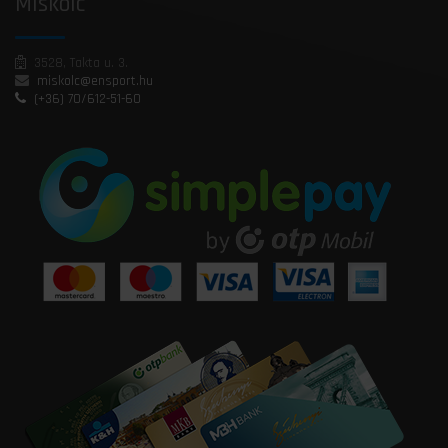
Miskolc
3528, Takta u. 3.
miskolc@ensport.hu
(+36) 70/612-51-60