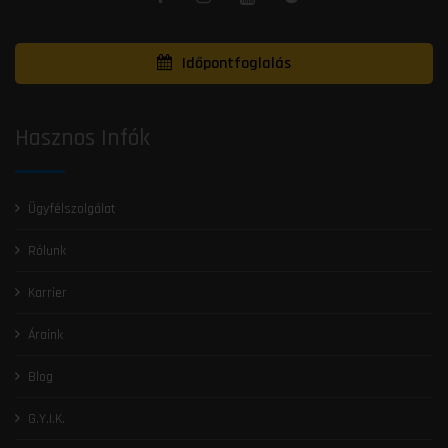
Időpontfoglalás
Hasznos Infók
Ügyfélszolgálat
Rólunk
Karrier
Áraink
Blog
G.Y.I.K.