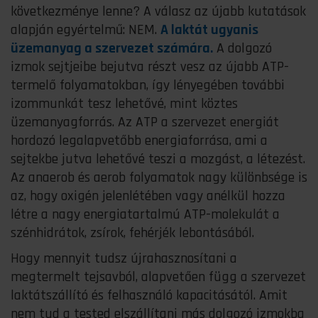
következménye lenne? A válasz az újabb kutatások
alapján egyértelmű: NEM.
A laktát ugyanis
üzemanyag a szervezet számára.
A dolgozó
izmok sejtjeibe bejutva részt vesz az újabb ATP-
termelő folyamatokban, így lényegében további
izommunkát tesz lehetővé, mint köztes
üzemanyagforrás. Az ATP a szervezet energiát
hordozó legalapvetőbb energiaforrása, ami a
sejtekbe jutva lehetővé teszi a mozgást, a létezést.
Az anaerob és aerob folyamatok nagy különbsége is
az, hogy oxigén jelenlétében vagy anélkül hozza
létre a nagy energiatartalmú ATP-molekulát a
szénhidrátok, zsírok, fehérjék lebontásából.
Hogy mennyit tudsz újrahasznosítani a
megtermelt tejsavból, alapvetően függ a szervezet
laktátszállító és felhasználó kapacitásától. Amit
nem tud a tested elszállítani más dolgozó izmokba