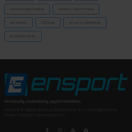
tudatosteljesítmény
tudatos teljesítmény
ultrafutás
VO2max
értsd a tudományt
étrendtervezés
Hitelesség, szakmaiság, együttműködés.
Nálunk a Te céljaid vannak a középpontban, és a sportteljesítmény
minden területén számíthatsz ránk!