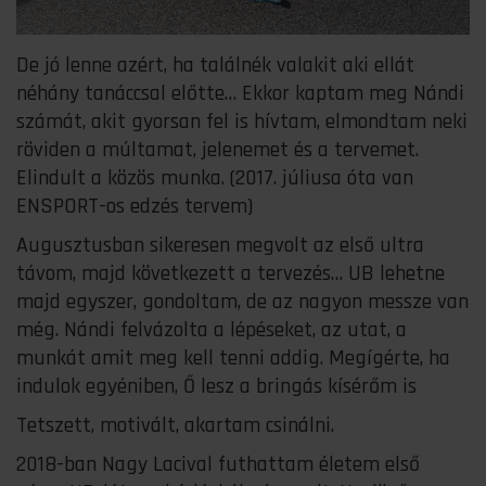
De jó lenne azért, ha találnék valakit aki ellát
néhány tanáccsal előtte… Ekkor kaptam meg Nándi
számát, akit gyorsan fel is hívtam, elmondtam neki
röviden a múltamat, jelenemet és a tervemet.
Elindult a közös munka. (2017. júliusa óta van
ENSPORT-os edzés tervem)
Augusztusban sikeresen megvolt az első ultra
távom, majd következett a tervezés… UB lehetne
majd egyszer, gondoltam, de az nagyon messze van
még. Nándi felvázolta a lépéseket, az utat, a
munkát amit meg kell tenni addig. Megígérte, ha
indulok egyéniben, Ő lesz a bringás kísérőm is
Tetszett, motivált, akartam csinálni.
2018-ban Nagy Lacival futhattam életem első