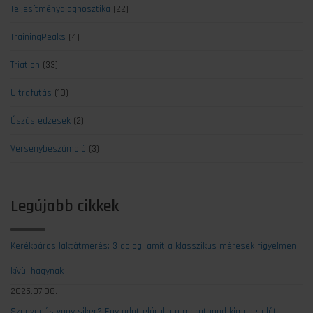
Teljesítménydiagnosztika
(22)
TrainingPeaks
(4)
Triatlon
(33)
Ultrafutás
(10)
Úszás edzések
(2)
Versenybeszámoló
(3)
Legújabb cikkek
Kerékpáros laktátmérés: 3 dolog, amit a klasszikus mérések figyelmen
kívül hagynak
2025.07.08.
Szenvedés vagy siker? Egy adat elárulja a maratonod kimenetelét