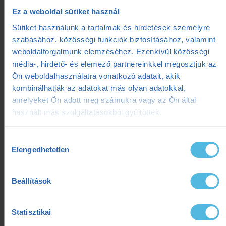
Ez a weboldal sütiket használ
Sütiket használunk a tartalmak és hirdetések személyre
szabásához, közösségi funkciók biztosításához, valamint
weboldalforgalmunk elemzéséhez. Ezenkívül közösségi
Kategóriák
média-, hirdető- és elemező partnereinkkel megosztjuk az
Ön weboldalhasználatra vonatkozó adatait, akik
kombinálhatják az adatokat más olyan adatokkal,
#ensportarcok
(5)
amelyeket Ön adott meg számukra vagy az Ön által
használt más szolgáltatásokból gyűjtöttek.
Balázs Bogi (futó)
(1)
Bikefit
(2)
Hozzájárulás
Elengedhetetlen
kiválasztása
Edzéselemzés
(1)
Edzéselmélet
(48)
Beállítások
Edzéstervezés
(27)
Statisztikai
Edzőtábor
(2)