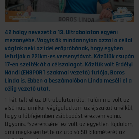
42 hölgy nevezett a 13. Ultrabalaton egyéni
mezőnyébe. Vagyis ők mindannyian azzal a céllal
vágtak neki az idei erőpróbának, hogy egyben
lefutják a 221km-es versenytávot. Közülük csupán
17-en szelték át a célszalagot. Köztük volt Erdélyi
Nándi (ENSPORT szakmai vezető) futója, Boros
Linda is. Ebben a beszámolóban Linda meséli
el a
célig vezető utat.
1 hét telt el az Ultrabalaton óta. Talán ma volt az
első nap, amikor végigaludtam az éjszakát anélkül,
hogy a lábfejemben zsibbadást éreztem volna.
Ugyanis, “szerencsére” ez volt az egyetlen fájdalom,
ami megkeserítette az utolsó 50 kilométerét az