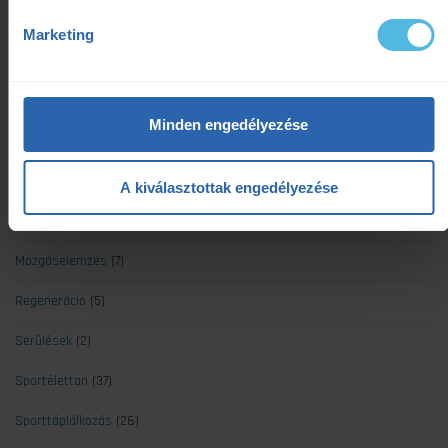
Futás
(71)
Marketing
Gyógytorna
(7)
Kerékpár
(19)
Minden engedélyezése
Kiemelt
(8)
Koronavírus
(4)
A kiválasztottak engedélyezése
Minden cikk
(139)
Mozgáselemzés
(7)
Regeneráció
(5)
Sérülések
(2)
Sportélettan
(37)
Sporttáplálkozás
(26)