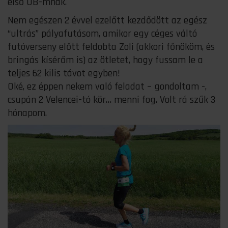
első UB-mnak.
Nem egészen 2 évvel ezelőtt kezdődött az egész
“ultrás” pályafutásom, amikor egy céges váltó
futóverseny előtt feldobta Zoli (akkori főnököm, és
bringás kísérőm is) az ötletet, hogy fussam le a
teljes 62 kilis távot egyben!
Oké, ez éppen nekem való feladat – gondoltam -,
csupán 2 Velencei-tó kör… menni fog. Volt rá szűk 3
hónapom.