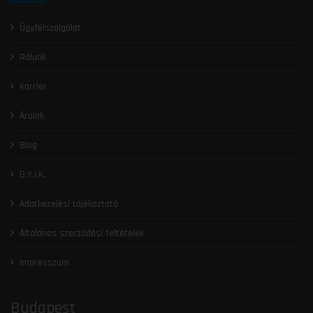
Ügyfélszolgálat
Rólunk
Karrier
Áraink
Blog
G.Y.I.K.
Adatkezelési tájékoztató
Általános szerződési feltételek
Impresszum
Budapest