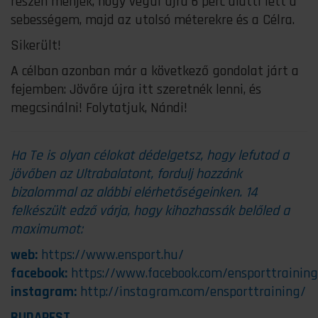
részen menjek, hogy végül újra 6 perc alatti lett a
sebességem, majd az utolsó méterekre és a Célra.
Sikerült!
A célban azonban már a következő gondolat járt a
fejemben: Jövőre újra itt szeretnék lenni, és
megcsinálni! Folytatjuk, Nándi!
Ha Te is olyan célokat dédelgetsz, hogy lefutod a
jövőben az Ultrabalatont, fordulj hozzánk
bizalommal az alábbi elérhetőségeinken. 14
felkészült edző várja, hogy kihozhassák belőled a
maximumot:
web:
https://www.ensport.hu/
facebook:
https://www.facebook.com/ensporttraining
instagram:
http://instagram.com/ensporttraining/
BUDAPEST