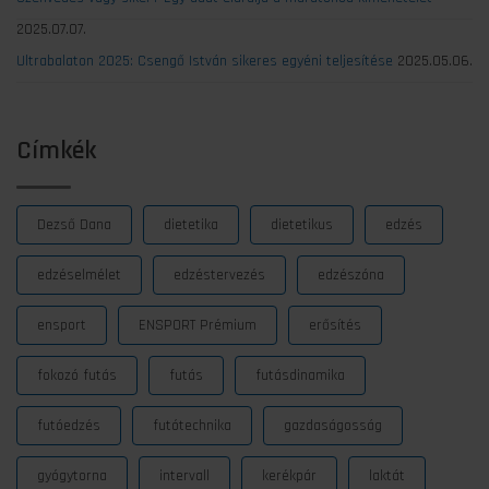
2025.07.07.
Ultrabalaton 2025: Csengő István sikeres egyéni teljesítése
2025.05.06.
Címkék
Dezső Dana
dietetika
dietetikus
edzés
edzéselmélet
edzéstervezés
edzészóna
ensport
ENSPORT Prémium
erősítés
fokozó futás
futás
futásdinamika
futóedzés
futótechnika
gazdaságosság
gyógytorna
intervall
kerékpár
laktát