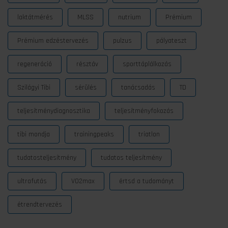
laktátmérés
MLSS
nutrium
Prémium
Prémium edzéstervezés
pulzus
pályateszt
regeneráció
résztáv
sporttáplálkozás
Szilágyi Tibi
sérülés
tanácsadás
TD
teljesítménydiagnosztika
teljesítményfokozás
tibi mondja
trainingpeaks
triatlon
tudatosteljesítmény
tudatos teljesítmény
ultrafutás
VO2max
értsd a tudományt
étrendtervezés