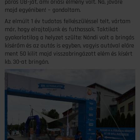
páros UB-ját, ami óriási élmény volt. Na, jövőre
majd egyéniben! – gondoltam.
Az elmúlt 1 év tudatos felkészüléssel telt, vártam
már, hogy elrajtoljunk és futhassak. Taktikát
gyakorlatilag a helyzet szülte: Nándi volt a bringás
kísérőm és az autós is egyben, vagyis autóval előre
ment 50 kilit majd visszabringázott elém és kísért
kb. 30-at bringán.