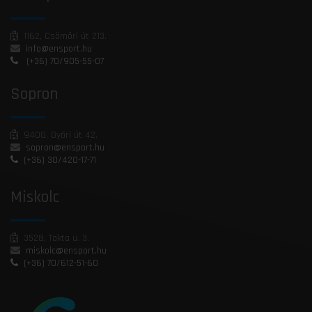
1162, Csömöri út 213.
info@ensport.hu
(+36) 70/905-55-07
Sopron
9400, Győri út 42.
sopron@ensport.hu
(+36) 30/420-17-71
Miskolc
3528, Takta u. 3.
miskolc@ensport.hu
(+36) 70/612-51-60