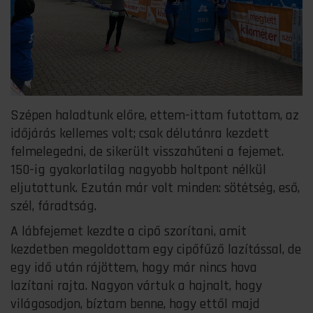
Szépen haladtunk előre, ettem-ittam futottam, az
időjárás kellemes volt; csak délutánra kezdett
felmelegedni, de sikerült visszahűteni a fejemet.
150-ig gyakorlatilag nagyobb holtpont nélkül
eljutottunk. Ezután már volt minden: sötétség, eső,
szél, fáradtság.
A lábfejemet kezdte a cipő szorítani, amit
kezdetben megoldottam egy cipőfűző lazítással, de
egy idő után rájöttem, hogy már nincs hova
lazítani rajta. Nagyon vártuk a hajnalt, hogy
világosodjon, bíztam benne, hogy ettől majd