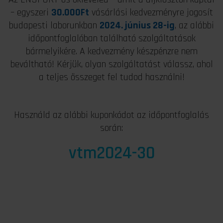
– egyszeri
30.000Ft
vásárlási kedvezményre jogosít
budapesti laborunkban
2024. június 28-ig
, az alábbi
időpontfoglalóban található szolgáltatások
bármelyikére. A kedvezmény készpénzre nem
beváltható! Kérjük, olyan szolgáltatást válassz, ahol
a teljes összeget fel tudod használni!
Használd az alábbi kuponkódot az időpontfoglalás
során:
vtm2024-30