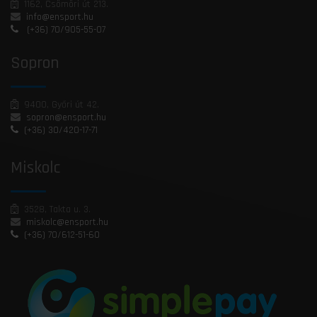
1162, Csömöri út 213.
info@ensport.hu
(+36) 70/905-55-07
Sopron
9400, Győri út 42.
sopron@ensport.hu
(+36) 30/420-17-71
Miskolc
3528, Takta u. 3.
miskolc@ensport.hu
(+36) 70/612-51-60