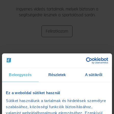
Ingyenes videós tartalmak, melyek biztosan a
segítségedre lesznek a sportolásod során.
Feliratkozom
Beleegyezés
Részletek
A sütikről
Ez a weboldal sütiket használ
Sütiket használunk a tartalmak és hirdetések személyre
szabásához, közösségi funkciók biztosításához,
valamint weboldalforgalmunk elemzéséhez. Ezenkívül