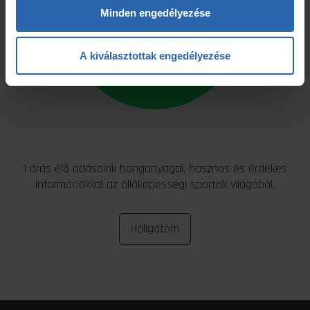
Minden engedélyezése
A kiválasztottak engedélyezése
1 órás élő adásaink hanganyagai, hasznos és érdekes
információkkal az állóképességi sportok világából.
Hallgatom