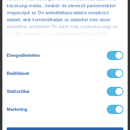
közösségi média-, hirdető- és elemező partnereinkkel
megosztjuk az Ön weboldalhasználatra vonatkozó
adatait, akik kombinálhatják az adatokat más olyan
adatokkal, amelyeket Ön adott meg számukra vagy az
Ön által használt más szolgáltatásokból gyűjtöttek.
Tippek, trükkök, mémek..minden, ami hasznos, érdekes és
szórakoztató!
Hozzájárulás
Elengedhetetlen
kiválasztása
Követem
Beállítások
Statisztikai
Marketing