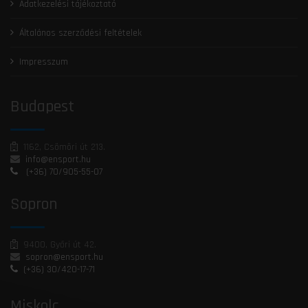
Adatkezelési tájékoztató
Általános szerződési feltételek
Impresszum
Budapest
1162, Csömöri út 213.
info@ensport.hu
(+36) 70/905-55-07
Sopron
9400, Győri út 42.
sopron@ensport.hu
(+36) 30/420-17-71
Miskolc