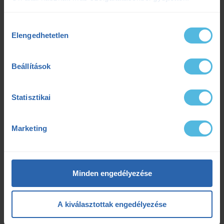
Hozzájárulás
Elengedhetetlen
kiválasztása
Beállítások
Statisztikai
Marketing
Tippek, trükkök, mémek..minden, ami hasznos, érdekes és
Minden engedélyezése
szórakoztató!
A kiválasztottak engedélyezése
Követem