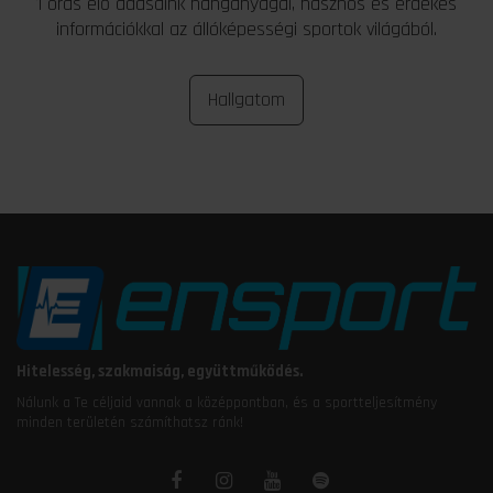
1 órás élő adásaink hanganyagai, hasznos és érdekes
információkkal az állóképességi sportok világából.
Hallgatom
Hitelesség, szakmaiság, együttműködés.
Nálunk a Te céljaid vannak a középpontban, és a sportteljesítmény
minden területén számíthatsz ránk!