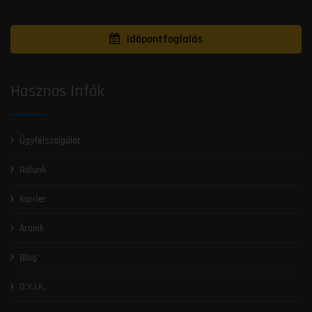
Időpontfoglalás
Hasznos Infók
Ügyfélszolgálat
Rólunk
Karrier
Áraink
Blog
G.Y.I.K.