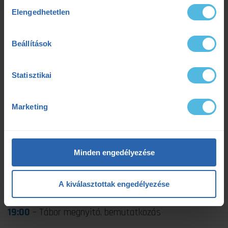
Hozzájárulás
Elengedhetetlen
kiválasztása
A TÁBOR PROGRAMJA
Beállítások
(A programváltoztatás jogát fenntartjuk!)
Statisztikai
Marketing
Október 20. (péntek)
Minden engedélyezése
16:00
– Érkezés
17:00
– Átmozgató edzés
A kiválasztottak engedélyezése
18:00
– Vacsora
19:00
– Tábor megnyitó, bemutatkozás