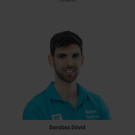
Nagy Rita
futóedző