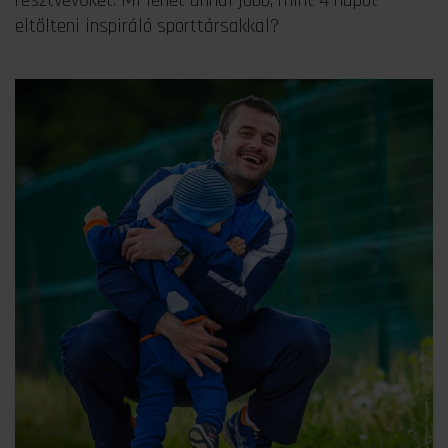
eltölteni inspiráló sporttársakkal?