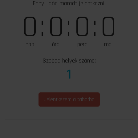
Ennyi időd maradt jelentkezni:
0
:
0
:
0
:
0
nap
óra
perc
mp.
Szabad helyek száma:
1
Jelentkezem a táborba