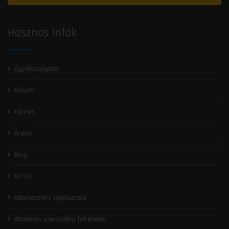
Időpontfoglalás
Hasznos Infók
Ügyfélszolgálat
Rólunk
Karrier
Áraink
Blog
G.Y.I.K.
Adatkezelési tájékoztató