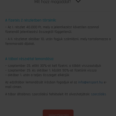
Mit hozz magaddal?
A fizetés 2 részletben történik:
– Az I. részlet 40.000 Ft, mely a jelentkezést követően azonnal
fizetendő jelentkezési összegtől függetlenül.
– A II. részletet október 10. után fogjuk számlázni, mely tartalamazza a
fennmaradó díjakat.
A tábori részvétel lemondása:
– szeptember 25. előtt 30%-ot kell fizetni, a többit visszautaljuk
– szeptember 25. és október 1. között 50%-ot fizetünk vissza
– október 1. után a teljes összeget elkérjük
Az edzőtábor lemondását írásban fogadjuk el az
info@ensport.hu
e-
mail címen.
A tábor általános szerződési feltételeit itt olvashatjátok:
szerződés