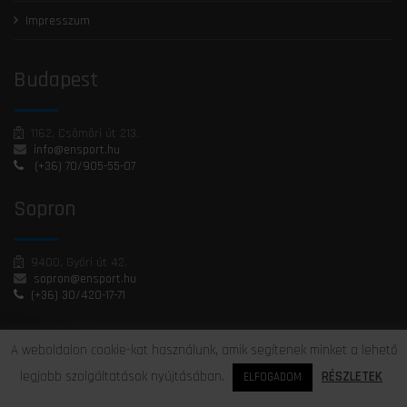
Általános szerződési feltételek
Impresszum
Budapest
1162, Csömöri út 213.
info@ensport.hu
(+36) 70/905-55-07
Sopron
9400, Győri út 42.
sopron@ensport.hu
(+36) 30/420-17-71
A weboldalon cookie-kat használunk, amik segítenek minket a lehető
legjobb szolgáltatások nyújtásában.
RÉSZLETEK
Miskolc
ELFOGADOM