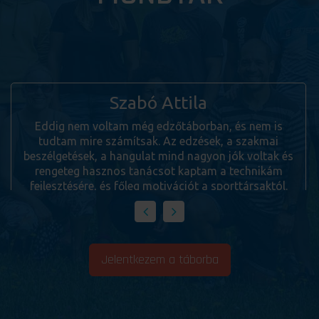
Halmi István
A jó hangulatot emeltem ki, de a szakmai est is
nagyon tetszett. Fontosnak tartom, hogy többet
tudjunk meg a háttérről, az edzők munkájáról, mit
miért csinálunk. A helyszín természetesen csodálatos
volt. Örülök, hogy változatos helyekre megyünk. A
szervezéssel se volt semmi probléma, a megszokott
színvonalú volt.
Jelentkezem a táborba