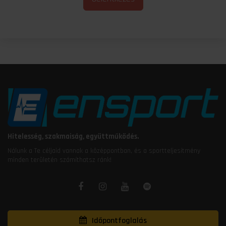
Jelentkezés
Hitelesség, szakmaiság, együttműködés.
Nálunk a Te céljaid vannak a középpontban, és a sportteljesítmény
minden területén számíthatsz ránk!