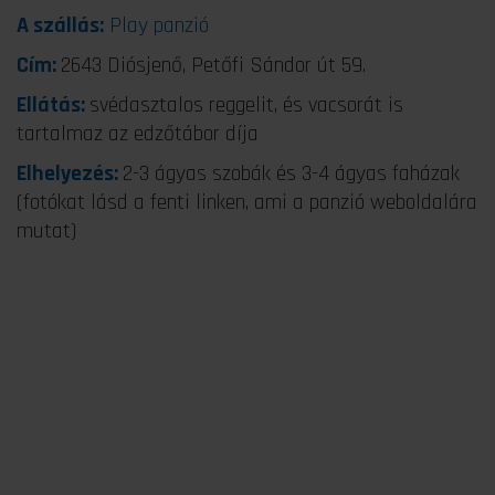
A szállás:
Play panzió
Cím:
2643 Diósjenő, Petőfi Sándor út 59.
Ellátás:
svédasztalos reggelit, és vacsorát is
tartalmaz az edzőtábor díja
Elhelyezés:
2-3 ágyas szobák és 3-4 ágyas faházak
(fotókat lásd a fenti linken, ami a panzió weboldalára
mutat)