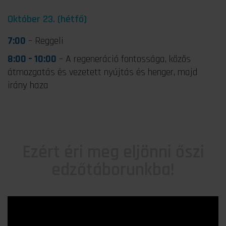
Október 23. (hétfő)
7:00
– Reggeli
8:00 – 10:00
– A regeneráció fontossága, közös
átmozgatás és vezetett nyújtás és henger, majd
irány haza
Ezért éri meg eljönni őszi
edzőtáborunkba!