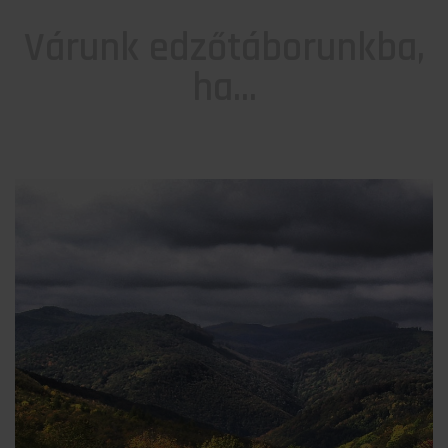
Várunk edzőtáborunkba,
ha...