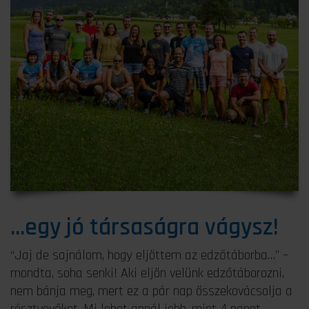
...egy jó társaságra vágysz!
“Jaj de sajnálom, hogy eljöttem az edzőtáborba…” –
mondta, soha senki! Aki eljön velünk edzőtáborozni,
nem bánja meg, mert ez a pár nap összekovácsolja a
résztvevőket. Mi lehet annál jobb, mint 4 napot