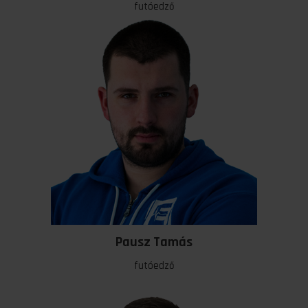
Darabos Dávid
futóedző
Pausz Tamás
futóedző