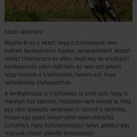
Edzői vélemény
Régóta él az a nézet, hogy a triatlonosok nem
tudnak kerékpározni. Egykor, versenyzőként kézzel-
lábbal tiltakoztam ez ellen, majd egy év országúti
kerékpározás után rájöttem, ez nem azt jelenti,
hogy lassúak a triatlonosok, hanem azt, hogy
technikailag alulképzettek.
A kerékpározás, a triatlonban is, arról szól, hogy ki
mennyit tud spórolni, miközben nem marad le. Még
egy nem bolyozós versenyen is számít a technika,
hiszen egy gyors kanyarvétel olyan előnyhöz
juttathat, mely kulcsfontosságú lehet, például egy
“rajtunk utazó” ellenfél lerázásában.