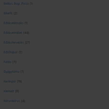
Balázs Bogi (futó)
(1)
Bikefit
(2)
Edzéselemzés
(1)
Edzéselmélet
(48)
Edzéstervezés
(27)
Edzőtábor
(2)
Futás
(71)
Gyógytorna
(7)
Kerékpár
(19)
Kiemelt
(8)
Koronavírus
(4)