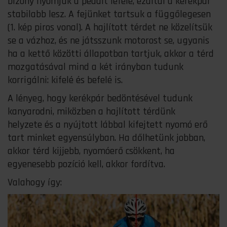
bizony nyomjuk a pedált lefelé, ezáltal a kerékpár
stabilabb lesz. A fejünket tartsuk a függőlegesen
(1. kép piros vonal). A hajlított térdet ne közelítsük
se a vázhoz, és ne játsszunk motorost se, ugyanis
ha a kettő közötti állapotban tartjuk, akkor a térd
mozgatásával mind a két irányban tudunk
korrigálni: kifelé és befelé is.
A lényeg, hogy kerékpár bedöntésével tudunk
kanyarodni, miközben a hajlított térdünk
helyzete és a nyújtott lábbal kifejtett nyomó erő
tart minket egyensúlyban. Ha dőlhetünk jobban,
akkor térd kijjebb, nyomóerő csökkent, ha
egyenesebb pozíció kell, akkor fordítva.
Valahogy így: