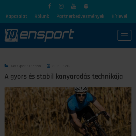
Kapcsolat
Rólunk
Partnerkedvezmények
Hírlevél
Toggl
Kerékpár
/
Triatlon
2016.05.28.
A gyors és stabil kanyarodás technikája