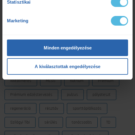
Statisztikai
edzéselmélet
edzéstervezés
edzészóna
Marketing
ensport
ENSPORT Prémium
erősítés
fokozó futás
futás
futásdinamika
Minden engedélyezése
futóedzés
futótechnika
gazdaságosság
A kiválasztottak engedélyezése
gyógytorna
intervall
kerékpár
laktát
laktátmérés
MLSS
nutrium
Prémium
Prémium edzéstervezés
pulzus
pályateszt
regeneráció
résztáv
sporttáplálkozás
Szilágyi Tibi
sérülés
tanácsadás
TD