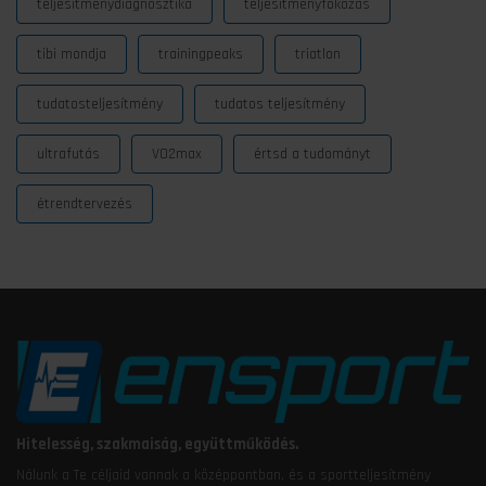
teljesítménydiagnosztika
teljesítményfokozás
tibi mondja
trainingpeaks
triatlon
tudatosteljesítmény
tudatos teljesítmény
ultrafutás
VO2max
értsd a tudományt
étrendtervezés
Hitelesség, szakmaiság, együttműködés.
Nálunk a Te céljaid vannak a középpontban, és a sportteljesítmény