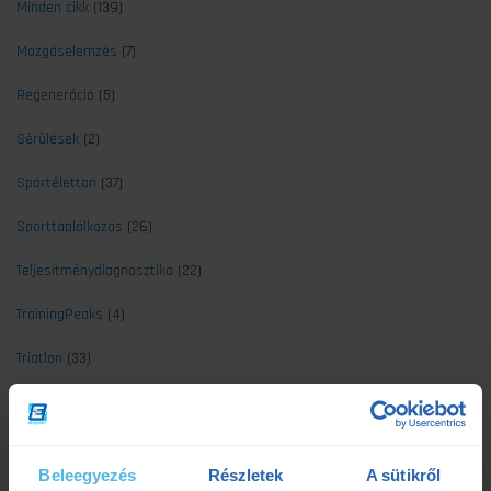
Minden cikk
(139)
Mozgáselemzés
(7)
Regeneráció
(5)
Sérülések
(2)
Sportélettan
(37)
Sporttáplálkozás
(26)
Teljesítménydiagnosztika
(22)
TrainingPeaks
(4)
Triatlon
(33)
Ultrafutás
(10)
Úszás edzések
(2)
Beleegyezés
Részletek
A sütikről
Versenybeszámoló
(3)