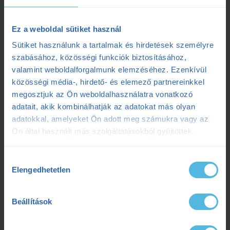
Ez a weboldal sütiket használ
Legújabb cikkek
Sütiket használunk a tartalmak és hirdetések személyre
szabásához, közösségi funkciók biztosításához,
valamint weboldalforgalmunk elemzéséhez. Ezenkívül
Kerékpáros laktátmérés: 3 dolog, amit a klasszikus mérések figyelmen
közösségi média-, hirdető- és elemező partnereinkkel
kívül hagynak
megosztjuk az Ön weboldalhasználatra vonatkozó
2025.07.08.
adatait, akik kombinálhatják az adatokat más olyan
Szenvedés vagy siker? Egy adat elárulja a maratonod kimenetelét
adatokkal, amelyeket Ön adott meg számukra vagy az
Ön által használt más szolgáltatásokból gyűjtöttek.
2025.07.07.
Ultrabalaton 2025: Csengő István sikeres egyéni teljesítése
2025.05.06.
Hozzájárulás
Elengedhetetlen
kiválasztása
Címkék
Beállítások
Dezső Dana
dietetika
dietetikus
edzés