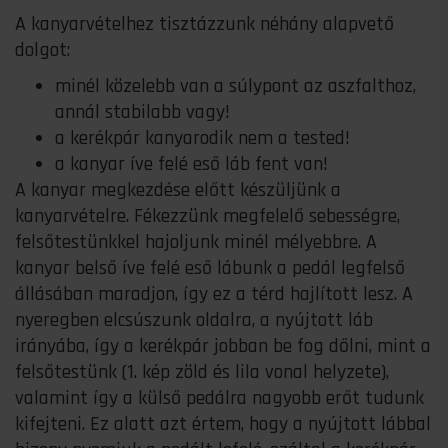
A kanyarvételhez tisztázzunk néhány alapvető
dolgot:
minél közelebb van a súlypont az aszfalthoz,
annál stabilabb vagy!
a kerékpár kanyarodik nem a tested!
a kanyar íve felé eső láb fent van!
A kanyar megkezdése előtt készüljünk a
kanyarvételre. Fékezzünk megfelelő sebességre,
felsőtestünkkel hajoljunk minél mélyebbre. A
kanyar belső íve felé eső lábunk a pedál legfelső
állásában maradjon, így ez a térd hajlított lesz. A
nyeregben elcsúszunk oldalra, a nyújtott láb
irányába, így a kerékpár jobban be fog dőlni, mint a
felsőtestünk (1. kép zöld és lila vonal helyzete),
valamint így a külső pedálra nagyobb erőt tudunk
kifejteni. Ez alatt azt értem, hogy a nyújtott lábbal