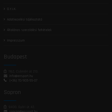
G.Y.I.K.
Adatkezelési tájékoztató
Általános szerződési feltételek
Impresszum
Budapest
1162, Csömöri út 213.
info@ensport.hu
(+36) 70/905-55-07
Sopron
9400, Győri út 42.
sopron@ensport.hu