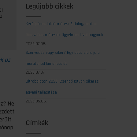
Legújabb cikkek
ői
sz
Kerékpáros laktátmérés: 3 dolog, amit a
klasszikus mérések figyelmen kívül hagynak
2025.07.08.
Szenvedés vagy siker? Egy adat elárulja a
k az
maratonod kimenetelét
2025.07.07.
Ultrabalaton 2025: Csengő István sikeres
egyéni teljesítése
2025.05.06.
sz? Ne
ezdett
erült
Címkék
 hónap