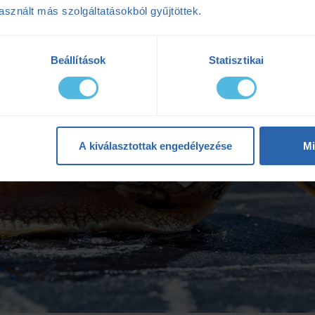
sznált más szolgáltatásokból gyűjtöttek.
Beállítások
Statisztikai
A kiválasztottak engedélyezése
Mi