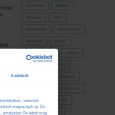
Dezső Dana
dietetika
eidnek,
ek
dietetikus
edzés
edzéselmélet
edzéstervezés
edzészóna
ensport
lyod
hit,
ENSPORT Prémium
erősítés
az
ású,
fokozó futás
futás
z. A
A sütikről
futásdinamika
futóedzés
álassz
i.
futótechnika
gazdaságosság
gyógytorna
intervall
tosításához, valamint
einkkel megosztjuk az Ön
kerékpár
laktát
l, amelyeket Ön adott meg