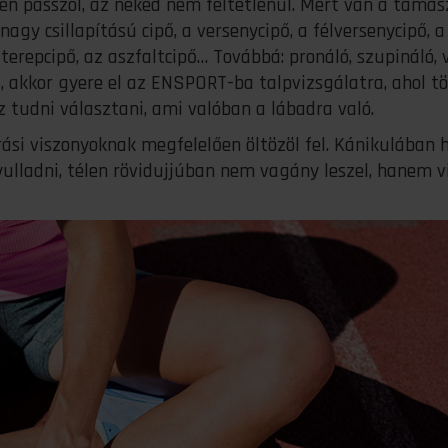
n passzol, az neked nem feltétlenül. Mert van a támas
 nagy csillapítású cipő, a versenycipő, a félversenycipő, a
a terepcipő, az aszfaltcipő… Továbbá: pronáló, szupináló,
, akkor gyere el az ENSPORT-ba talpvizsgálatra, ahol t
sz tudni választani, ami valóban a lábadra való.
rási viszonyoknak megfelelően öltözöl fel. Kánikulában 
ladni, télen rövidujjúban nem vagány leszel, hanem vi