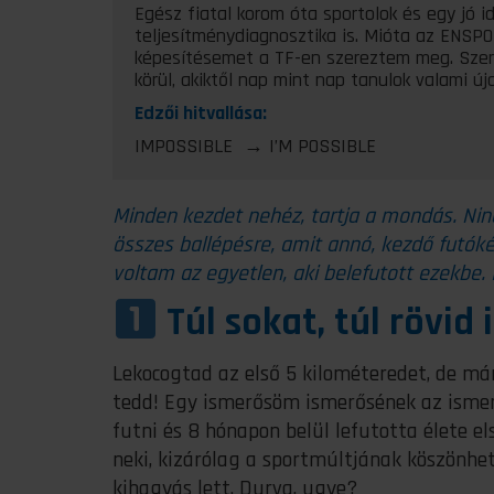
Egész fiatal korom óta sportolok és egy jó i
teljesítménydiagnosztika is. Mióta az ENSP
képesítésemet a TF-en szereztem meg. Szer
körül, akiktől nap mint nap tanulok valami úja
Edzői hitvallása:
IMPOSSIBLE → I’M POSSIBLE
Minden kezdet nehéz, tartja a mondás. Nin
összes ballépésre, amit annó, kezdő futók
voltam az egyetlen, aki belefutott ezekbe.
Túl sokat, túl rövid 
Lekocogtad az első 5 kilométeredet, de már
tedd! Egy ismerősöm ismerősének az ismerő
futni és 8 hónapon belül lefutotta élete e
neki, kizárólag a sportmúltjának köszönh
kihagyás lett. Durva, ugye?