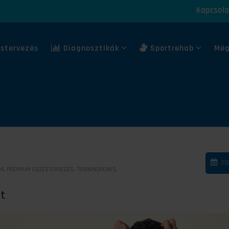
Kapcsola
stervezés
Diagnosztikák
Sportrehab
Még
20
,
,
,
UM
PRÉMIUM EDZÉSTERVEZÉS
TRAININGPEAKS
t