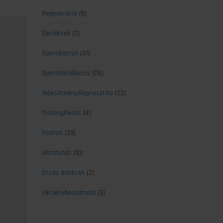
Regeneráció
(5)
Sérülések
(2)
Sportélettan
(37)
Sporttáplálkozás
(26)
Teljesítménydiagnosztika
(22)
TrainingPeaks
(4)
Triatlon
(33)
Ultrafutás
(10)
Úszás edzések
(2)
Versenybeszámoló
(3)