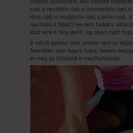
utóbbit javasolnám. Ami másnak tökéletese
cipő, a neutrális cipő, a minimalista cipő, a
drop cipő, a reszponzív cipő, a puha cipő, 
neutrális a lábad? Ha nem tudod a választ
közt erre is fény derül, így olyan cipőt fog
A másik gyakori baki, amikor nem az időjá
feketében nem fogyni fogsz, hanem meggyul
és még az ízületeid is megfázhatnak.