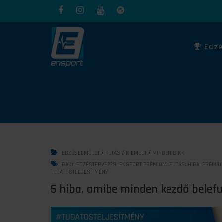
Edzé
/
/
/
EDZÉSELMÉLET
FUTÁS
KIEMELT
MINDEN CIKK
,
,
,
,
,
BAKI
EDZÉSTERVEZÉS
ENSPORT PRÉMIUM
FUTÁS
HIBA
PRÉMI
TUDATOSTELJESÍTMÉNY
5 hiba, amibe minden kezdő belefu