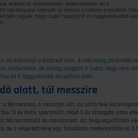
deje érdekel az edzéselmélet, edzéstervezés és a
ORT-nál dolgozok teljesült az álmom: a hobbim a munkám. Edz
encsés vagyok, hogy csupa tapasztalt és nagyszerű edző ve
t.
cs ez másképp a futással sem. A mai napig jól emléksze
ént elkövettem, de utólag nyugtat a tudat, hogy nem én
 Íme az 5 leggyakoribb kezdőfutó-baki.
idő alatt, túl messzire
 a félmaraton, a maraton, sőt, az ultra felé kacsintgat
se 13 év aktív sportmúlt, majd 5 év kihagyás után elk
lső félmaratonját és maratonját. Az, hogy egyáltalán sik
ető, de a végeredmény egy fáradásos medencetörés és 3