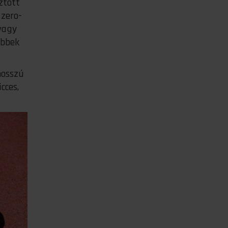
ztott
 zero-
 vagy
öbbek
hosszú
cces,