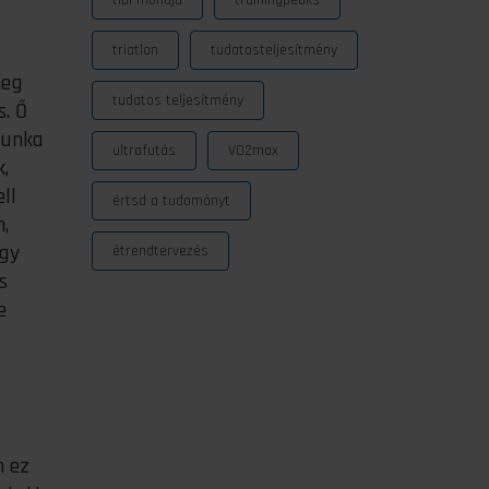
tibi mondja
trainingpeaks
triatlon
tudatosteljesítmény
meg
tudatos teljesítmény
. Ő
munka
ultrafutás
VO2max
,
ll
értsd a tudományt
,
ogy
étrendtervezés
s
e
n ez