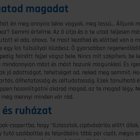
gatod magadat
aj, hát én meg annyira béna vagyok, meg lassú… Álljunk 
oz? Semmi értelme. Az ő útja és a te utad teljesen más
tott el oda, ahova. Te most kezdted és előtted van a 
e egy kis túlsúllyal küzdesz. Ő gyorsabban regenerálódik
dig felnőtt fejjel vágsz bele. Nincs mit szépíteni, be ke
s mindannyian mást és mást hozunk magunkkal. És igen
nak jó adottságot, tehetséget ad, neked meg semmit. H
rtás, állhatatosság és céltudatosság. Ezek tanulható é
képpen hasonlítgatni akarod magad, az te magad légy. N
és még mennyi minden vár rád.
 és ruházat
ok-csoportba, hogy “Sziasztok, cipővásárlás előtt állok,
 futó szakboltba és felpróbálni több pár cipőt, mégis é