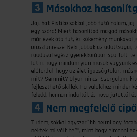
Másokhoz hasonlít
Jaj, hát Pistike sokkal jobb futó nálam, j
egy szóra! Miért hasonlítod magad másokh
már évek óta fut, és kőkemény munkával ju
oroszlánrésze. Neki jobbak az adottságai, t
ráadásul egész gyerekkorában sportolt, te pe
látni, hogy mindannyian mások vagyunk é
előfordul, hogy az élet igazságtalan, más
mit? Semmit? Olyan nincs! Szorgalom, kita
fejleszthető skillek. Ha valakihez minden
feledd, honnan indultál, és hova jutottál 
Nem megfelelő cipő
Tudom, sokkal egyszerűbb beírni egy facebo
nektek mi vált be?”, mint hogy elmenni egy