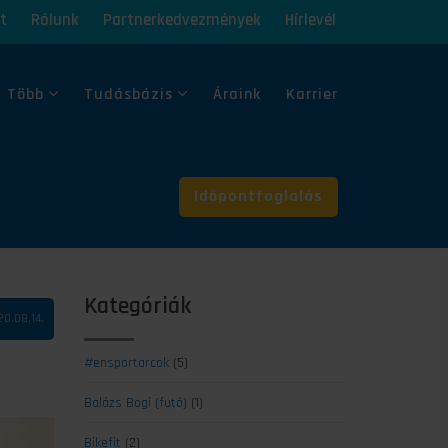
t
Rólunk
Partnerkedvezmények
Hírlevél
 Több
Tudásbázis
Áraink
Karrier
Időpontfoglalás
Kategóriák
20.08.14.
#ensportarcok
(5)
Balázs Bogi (futó)
(1)
Bikefit
(2)